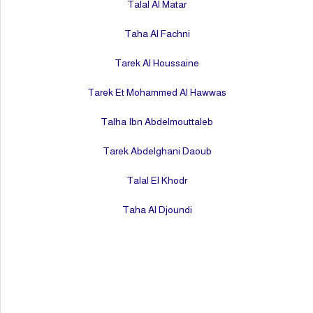
Talal Al M
Taha Al Fa
Tarek Al Hou
Tarek Et Mohamme
Talha Ibn Abdel
Tarek Abdelgha
Talal El K
Taha Al Dj